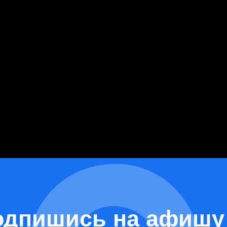
 8 марта
одпишись на афишу