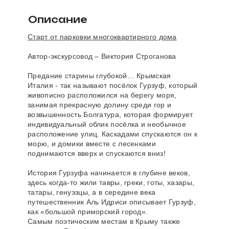
Описание
Старт от парковки многоквартирного дома
Автор-экскурсовод – Виктория Строганова
Предание старины глубокой… Крымская
Италия - так называют посёлок Гурзуф, который
живописно расположился на берегу моря,
занимая прекрасную долину среди гор и
возвышенность Болгатура, которая формирует
индивидуальный облик посёлка и необычное
расположение улиц. Каскадами спускаются он к
морю, и домики вместе с лесенками
поднимаются вверх и спускаются вниз!
История Гурзуфа начинается в глубине веков,
здесь когда-то жили тавры, греки, готы, хазары,
татары, генуэзцы, а в середине века
путешественник Аль Идриси описывает Гурзуф,
как «большой приморский город».
Самым поэтическим местам в Крыму также