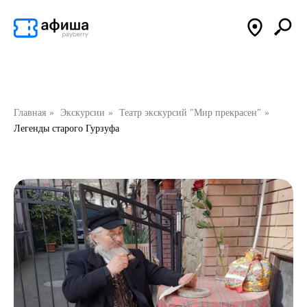
Главная
»
Экскурсии
»
Театр экскурсий "Мир прекрасен"
»
Легенды старого Гурзуфа
подпишись на афишу
в
max
Ежедневные подборки лучших событий