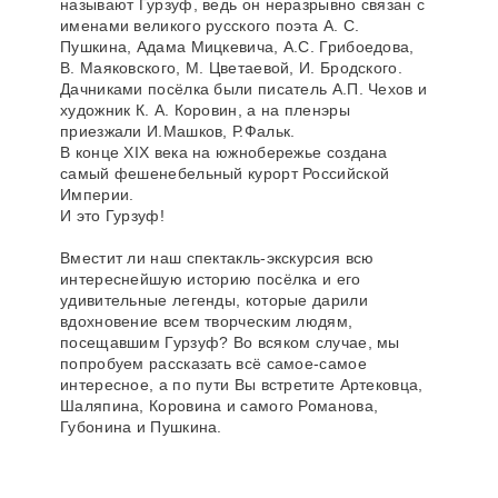
называют Гурзуф, ведь он неразрывно связан с
именами великого русского поэта А. С.
Пушкина, Адама Мицкевича, А.С. Грибоедова,
В. Маяковского, М. Цветаевой, И. Бродского.
Дачниками посёлка были писатель А.П. Чехов и
художник К. А. Коровин, а на пленэры
приезжали И.Машков, Р.Фальк.
В конце XIX века на южнобережье создана
самый фешенебельный курорт Российской
Империи.
И это Гурзуф!
Вместит ли наш спектакль-экскурсия всю
интереснейшую историю посёлка и его
удивительные легенды, которые дарили
вдохновение всем творческим людям,
посещавшим Гурзуф? Во всяком случае, мы
попробуем рассказать всё самое-самое
интересное, а по пути Вы встретите Артековца,
Шаляпина, Коровина и самого Романова,
Губонина и Пушкина.