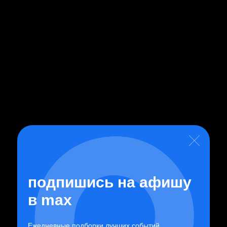
Главная
»
Спектакли
»
Театр горожан
»
Чехов. Сцены
подпишись на афишу
в
max
Ежедневные подборки лучших событий