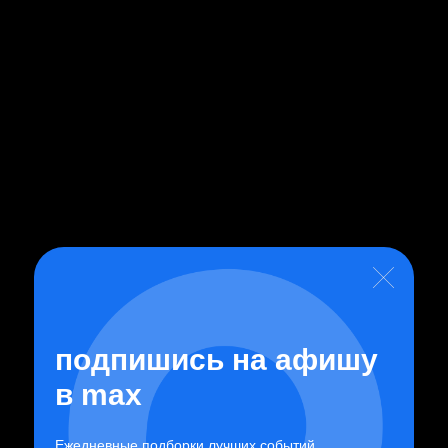
АВГУСТ
8
9
10
11
12
13
14
15
16
17
18
СБ
ВС
ПН
ВТ
СР
ЧТ
ПТ
СБ
ВС
ПН
ВТ
Афиша событий в Ижевске
подпишись на афишу
Фильтры
в
max
Ежедневные подборки лучших событий