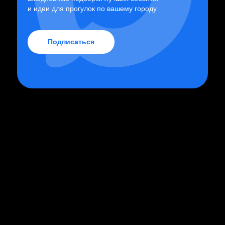
и идеи для прогулок по вашему городу
Подписаться
от 1 450₽
от 1 450₽
Оркестр при свечах
Оркестр при свечах
"Легенды MTV"
"Главная музыка
столетия"
концерт
концерт
июнь, август
главные события у вас на почте