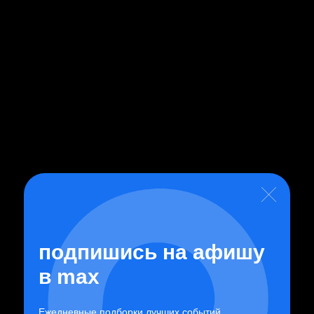
ДЕГУСТАЦИИ
АВГУСТ
8
9
10
11
12
13
14
15
16
17
18
СБ
ВС
ПН
ВТ
СР
ЧТ
ПТ
СБ
ВС
ПН
ВТ
подпишись на афишу
в
max
Ежедневные подборки лучших событий