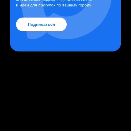
и идеи для прогулок по вашему городу
главные события у вас на почте
Подписаться
подписаться на
рассылку
Даю
согласие на обработку персональных
данных
Принимаю
Политику
и
Пользовательское
соглашение
Подписаться
Компания
Правовая информация