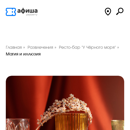
Главная
»
Развлечения
»
Ресто-бар "У Чёрного моря"
»
Магия и иллюзия
подпишись на афишу
в
max
Ежедневные подборки лучших событий