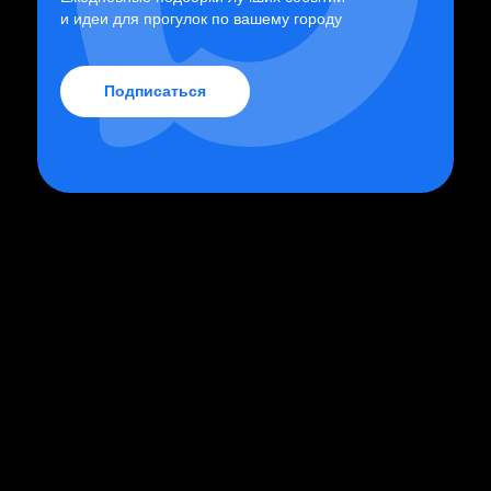
и идеи для прогулок по вашему городу
Подписаться
главные события у вас на почте
подписаться на
рассылку
Даю
согласие на обработку персональных
данных
Принимаю
Политику
и
Пользовательское
соглашение
Подписаться