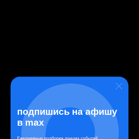
Упс... Страницу украли инопланетяне или она еще
не создана.
404
подпишись на афишу
в
max
Посмотреть афишу
Ежедневные подборки лучших событий